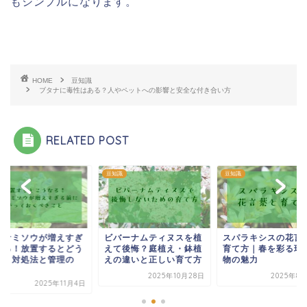
もシンプルになります。
HOME
豆知識
ブタナに毒性はある？人やペットへの影響と安全な付き合い方
RELATED POST
識
豆知識
豆知識
ツナミソウが増えすぎ
ビバーナムティヌスを植
スパラキシスの花言
困る！放置するとどう
えて後悔？庭植え・鉢植
育て方｜春を彩る球
る？対処法と管理の
えの違いと正しい育て方
物の魅力
.
2025年10月28日
2025年8
2025年11月4日