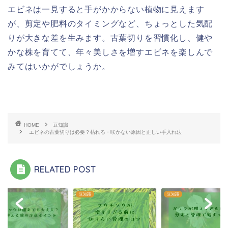
エビネは一見すると手がかからない植物に見えます
が、剪定や肥料のタイミングなど、ちょっとした気配
りが大きな差を生みます。古葉切りを習慣化し、健や
かな株を育てて、年々美しさを増すエビネを楽しんで
みてはいかがでしょうか。
HOME
豆知識
エビネの古葉切りは必要？枯れる・咲かない原因と正しい手入れ法
RELATED POST
識
豆知識
豆知識