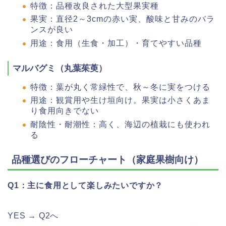
特徴：品種改良された大型果実種
果実：直径2～3cmの赤い実、酸味と甘みのバラ
ンスが良い
用途：食用（生食・加工）・育てやすい品種
マルバグミ（丸葉茱萸）
特徴：葉が丸く常緑性で、秋～冬に実をつける
用途：観賞用や生け垣向け。果実は小さくあま
り食用向きでない
耐陰性・耐潮性：高く、海辺の植栽にも使われ
る
品種選びのフローチャート（家庭果樹向け）
Q1：主に食用として楽しみたいですか？
YES → Q2へ