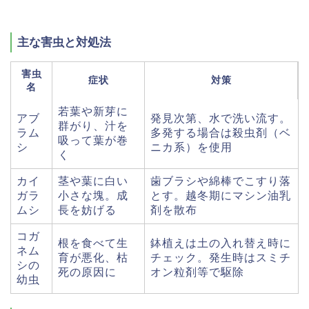
主な害虫と対処法
害虫
症状
対策
名
若葉や新芽に
アブ
発見次第、水で洗い流す。
群がり、汁を
ラム
多発する場合は殺虫剤（ベ
吸って葉が巻
シ
ニカ系）を使用
く
カイ
茎や葉に白い
歯ブラシや綿棒でこすり落
ガラ
小さな塊。成
とす。越冬期にマシン油乳
ムシ
長を妨げる
剤を散布
コガ
根を食べて生
鉢植えは土の入れ替え時に
ネム
育が悪化、枯
チェック。発生時はスミチ
シの
死の原因に
オン粒剤等で駆除
幼虫