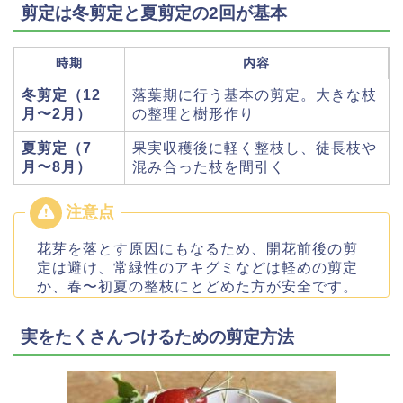
剪定は冬剪定と夏剪定の2回が基本
時期
内容
冬剪定（12
落葉期に行う基本の剪定。大きな枝
月〜2月）
の整理と樹形作り
夏剪定（7
果実収穫後に軽く整枝し、徒長枝や
月〜8月）
混み合った枝を間引く
花芽を落とす原因にもなるため、開花前後の剪
定は避け、常緑性のアキグミなどは軽めの剪定
か、春〜初夏の整枝にとどめた方が安全です。
実をたくさんつけるための剪定方法