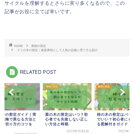
サイクルを理解するとさらに実り多くなるので、この
記事がお役に立てば幸いです。
HOME
果樹の剪定
グミの木の剪定｜家庭果樹として人気の品種と育て方も紹介
RELATED POST
の剪定
果樹の剪定
果樹の剪定
の木の剪定ガイド｜実
栗の木の剪定はいつ？初
柿の木の剪定はバッ
・花梅で異なる方法と
心者でも失敗しない正し
でいい？初心者にも
期・切り方のコツを
い方法と時期
る図解付きガイド
.
2025年10月6日
2025年9