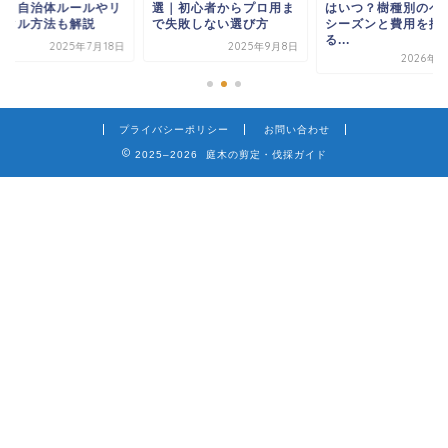
は？自治体ルールやリ
選｜初心者からプロ用ま
はいつ？樹種別のベ
イクル方法も解説
で失敗しない選び方
シーズンと費用を抑
る...
2025年7月18日
2025年9月8日
2026年6
プライバシーポリシー
お問い合わせ
2025–2026 庭木の剪定・伐採ガイド