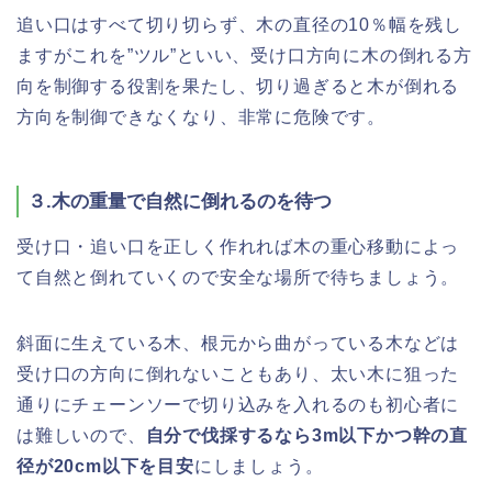
追い口はすべて切り切らず、木の直径の10％幅を残し
ますがこれを”ツル”といい、受け口方向に木の倒れる方
向を制御する役割を果たし、切り過ぎると木が倒れる
方向を制御できなくなり、非常に危険です。
３.木の重量で自然に倒れるのを待つ
受け口・追い口を正しく作れれば木の重心移動によっ
て自然と倒れていくので安全な場所で待ちましょう。
斜面に生えている木、根元から曲がっている木などは
受け口の方向に倒れないこともあり、太い木に狙った
通りにチェーンソーで切り込みを入れるのも初心者に
は難しいので、
自分で伐採するなら3m以下かつ幹の直
径が20cm以下を目安
にしましょう。