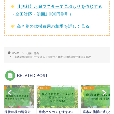
【無料】お庭マスターで見積もりを依頼する
（全国対応・初回1,000円割引）
高さ別の伐採費用の相場を詳しく見る
HOME
伐採・処分
高木の伐採は自分でできる？危険性と業者依頼時の費用相場を解説
RELATED POST
・処分
伐採・処分
伐採・処分
定伐採後の枝の処分方
剪定バリカンおすすめ3
庭木の伐採に適した