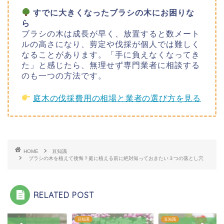
すでに大きくなったブラシの木にお困りな
ら
ブラシの木は成長が早く、放置すると数メート
ルの高さになり、剪定や伐採が個人では難しく
なることがあります。「手に負えなくなってき
た」と感じたら、無理せず専門業者に相談する
のも一つの方法です。
庭木の伐採費用の相場と業者の選び方を見る
HOME
豆知識
ブラシの木を植えて後悔？庭に植える前に絶対知っておきたい３つの落とし穴
RELATED POST
識
豆知識
豆知識