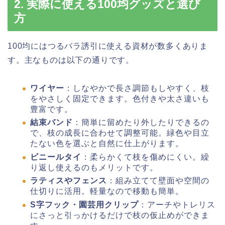
2. 実際に使える100均グッズと選び
方
100均にはつるバラ誘引に使える資材が数多くありま
す。主なものは以下の通りです。
ワイヤー
：しなやかで長さ調節もしやすく、枝
をやさしく固定できます。色付きや太さ違いも
豊富です。
結束バンド
：簡単に留めたり外したりできるの
で、枝の成長に合わせて調整可能。緑色や目立
たない色を選ぶと自然に仕上がります。
ビニールタイ
：柔らかくて枝を傷めにくい。繰
り返し使えるのもメリットです。
ラティスやフェンス
：組み立てて壁面や空間の
仕切りに活用。軽量なので移動も簡単。
S字フック・園芸用クリップ
：アーチやトレリス
にさっと引っかけるだけで枝の仮止めができま