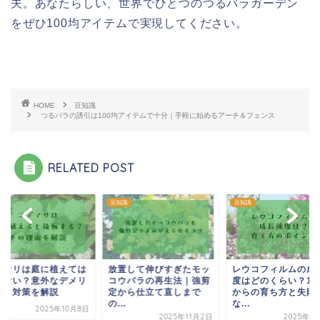
夫。あなたらしい、世界でひとつのつるバラガーデン
をぜひ100均アイテムで実現してください。
HOME
豆知識
つるバラの誘引は100均アイテムで十分｜手軽に始めるアーチ＆フェンス
RELATED POST
識
豆知識
豆知識
デマリは庭に植えては
放置して伸びすぎたモッ
レウコフィルムの成
けない？意外なデメリ
コウバラの再生法｜強剪
度はどのくらい？1
トと対策を解説
定から仕立て直しまで
からの育ち方と失敗
の...
な...
2025年10月8日
2025年11月2日
2025年1