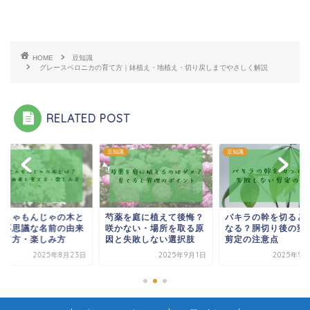
HOME
豆知識
グレースベロニカの育て方｜鉢植え・地植え・切り戻しまでやさしく解説
RELATED POST
識
豆知識
豆知識
んじゃもんじゃの木と
芍薬を庭に植えて後悔？
パキラの幹を切ると
？不思議な名前の由来
咲かない・場所を取る原
なる？胴切り後の変
育て方・楽しみ方
因と失敗しない選択肢
剪定の注意点
2025年8月23日
2025年9月1日
2025年9月