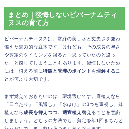
まとめ｜後悔しないビバーナムティ
ヌスの育て方
ビバーナムティヌスは、常緑の美しさと丈夫さを兼ね
備えた魅力的な庭木です。けれども、その成長の早さ
や剪定のタイミングを誤ると「思っていたのと違っ
た」と感じてしまうこともあります。後悔しないため
には、植える前に
特徴と管理のポイントを理解するこ
と
が何より大切です。
まず覚えておきたいのは、環境選びです。庭植えなら
「日当たり」「風通し」「水はけ」の3つを重視し、鉢
植えなら
成長を抑えつつ、適宜植え替える
ことを意識
しましょう。どちらの方法でも、剪定を年1回きちんと
行うだけで、形も整い花つきも良くなります。