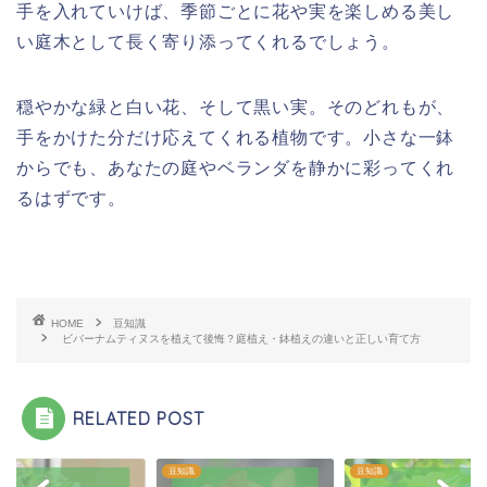
手を入れていけば、季節ごとに花や実を楽しめる美し
い庭木として長く寄り添ってくれるでしょう。
穏やかな緑と白い花、そして黒い実。そのどれもが、
手をかけた分だけ応えてくれる植物です。小さな一鉢
からでも、あなたの庭やベランダを静かに彩ってくれ
るはずです。
HOME
豆知識
ビバーナムティヌスを植えて後悔？庭植え・鉢植えの違いと正しい育て方
RELATED POST
識
豆知識
豆知識